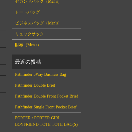
セカンドバッグ（Men's）
トートバッグ
ビジネスバッグ（Men's）
リュックサック
財布（Men's）
Pathfinder 3Way Business Bag
Pathfinder Double Brief
Pathfinder Double Front Pocket Brief
Pathfinder Single Front Pocket Brief
PORTER / PORTER GIRL
BOYFRIEND TOTE TOTE BAG(S)