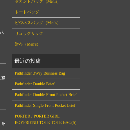
セカンドバッグ（Men's）
トートバッグ
ビジネスバッグ（Men's）
あり
リュックサック
財布（Men's）
Pathfinder 3Way Business Bag
に努
Pathfinder Double Brief
Pathfinder Double Front Pocket Brief
Pathfinder Single Front Pocket Brief
PORTER / PORTER GIRL
BOYFRIEND TOTE TOTE BAG(S)
とを