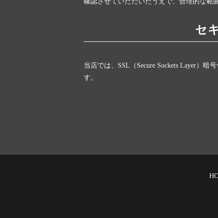
確認させていただいたうえで、合理的な範
セ
当店では、SSL（Secure Sockets 
す。
H