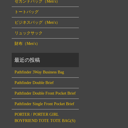
セカンドバッグ（Men's）
トートバッグ
ビジネスバッグ（Men's）
リュックサック
財布（Men's）
Pathfinder 3Way Business Bag
Pathfinder Double Brief
Pathfinder Double Front Pocket Brief
Pathfinder Single Front Pocket Brief
PORTER / PORTER GIRL
BOYFRIEND TOTE TOTE BAG(S)