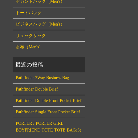
セカンドバッグ（Men's）
トートバッグ
ビジネスバッグ（Men's）
リュックサック
財布（Men's）
Pathfinder 3Way Business Bag
Pathfinder Double Brief
Pathfinder Double Front Pocket Brief
Pathfinder Single Front Pocket Brief
PORTER / PORTER GIRL
BOYFRIEND TOTE TOTE BAG(S)