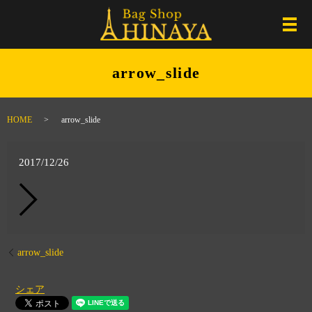
メ
arrow_slide
HOME
arrow_slide
2017/12/26
arrow_slide
シェア