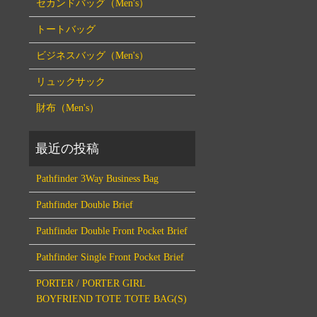
セカンドバッグ（Men's）
トートバッグ
ビジネスバッグ（Men's）
リュックサック
財布（Men's）
Pathfinder 3Way Business Bag
Pathfinder Double Brief
Pathfinder Double Front Pocket Brief
Pathfinder Single Front Pocket Brief
PORTER / PORTER GIRL
BOYFRIEND TOTE TOTE BAG(S)