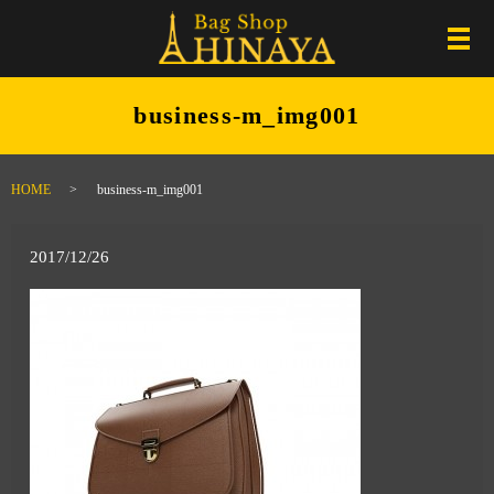
メ
business-m_img001
HOME
business-m_img001
2017/12/26