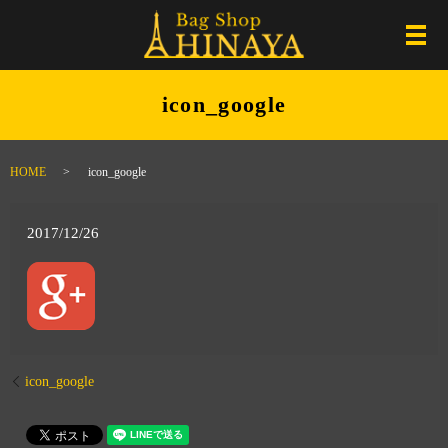
メ
icon_google
HOME
icon_google
2017/12/26
icon_google