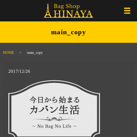
メ
main_copy
HOME
main_copy
2017/12/26