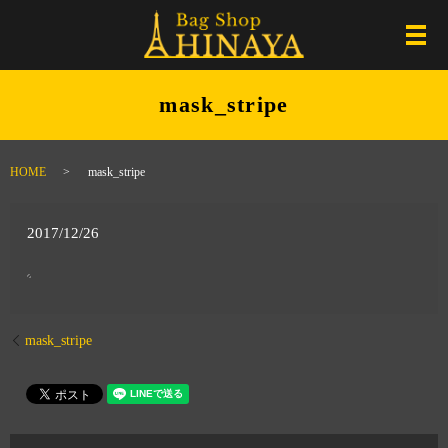
メ
mask_stripe
HOME
mask_stripe
2017/12/26
mask_stripe