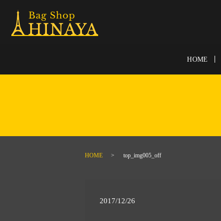
HOME
HOME
top_img005_off
2017/12/26