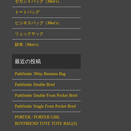
セカンドバッグ（Men's）
トートバッグ
ビジネスバッグ（Men's）
リュックサック
財布（Men's）
Pathfinder 3Way Business Bag
Pathfinder Double Brief
Pathfinder Double Front Pocket Brief
Pathfinder Single Front Pocket Brief
PORTER / PORTER GIRL
BOYFRIEND TOTE TOTE BAG(S)