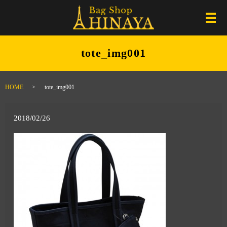
メ
tote_img001
HOME
tote_img001
2018/02/26